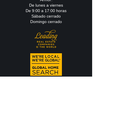
De lunes a viernes
De 9:00 a 17:00 horas
Sábado cerrado
Domingo cerrado
KOOLHOMZ®
MARCA
COMERCIAL
Roche, Realtor ®️, agradece la confianza
que mis clientes depositan en todos los
productos, servicios y experiencias
inmobiliarias.